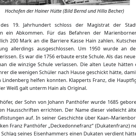
Hochofen der Hainer Hütte (Bild Bernd und Hilla Becher)
des 19. Jahrhundert schloss der Magistrat der Sta
n ein Abkommen. Für das Befahren der Marienborner 
ich 200 Mark an die Barriere Kasse Hain zahlen. Kutsch
rung allerdings ausgeschlossen. Um 1950 wurde an de
issen. Es war die 1756 erbaute erste Schule. Als das neu
n die winzige Schule verlassen. Die alten Leute hätten o
er die wenigen Schüler nach Hause geschickt hätte, damit 
m Lindenberg helfen konnten. Klapperts Franz, die Hauptfi
er Weiß galt unterm Hain als Original.
höfer, der Sohn von Johann Panthöfer wurde 1685 gebore
en Hausschriften errichten. Der Name dieser vielleicht ält
Auflistungen auf. In seiner Geschichte über Kaan–Marienborn 
ken Franz Panthöfer „Deckedonnefranz“ (Dukatenfranz) n
em Schlag seines Eisenhammers einen Dukaten verdient hät