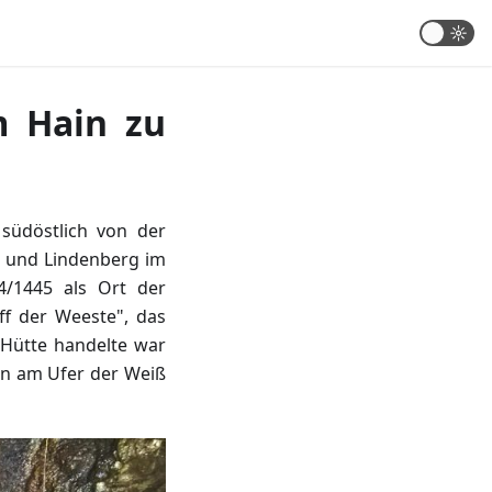
☼
m Hain zu
 südöstlich von der
n und Lindenberg im
4/1445 als Ort der
f der Weeste", das
 Hütte handelte war
en am Ufer der Weiß