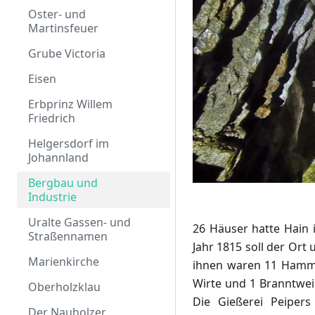
Familie Weiss
Bärenfell
Oster- und
Nachkriegszeit
Martinsfeuer
Hebamme
Grube Victoria
Letzes Strohdach
Eisen
Der letzte Hammer
Erbprinz Willem
Friedrich
Wasserkraft
Helgersdorf im
Dickste Eiche
Johannland
Schule Dahlbruch
Bergbau und
Industrie
Krankenhaus
Uralte Gassen- und
Ofen wärmt Bus
26 Häuser hatte Hain 
Straßennamen
Jahr 1815 soll der Or
Schweisfurth
Marienkirche
ihnen waren 11 Hamme
Hausschlachtung
Wirte und 1 Branntwei
Oberholzklau
Die Gießerei Peiper
Hohlweg
Der Nauholzer