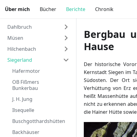
Über mich
Bücher
Berichte
Chronik
Dahlbruch
Bergbau u
Müsen
Meckertier
Hause
Hilchenbach
Drei Töchter
det Juggelche
Siegerland
Hütte zum Theater
Kindelsberg
Ginsburg
Der historische Voro
Eingebung
Abschied
Kirchengründung
Hafermotor
Kernstadt Siegen im T
Südosten. Der Ort si
Letzte Ruhestätte
1. Schulmeister
OB Fißmers
Bunkerbau
Verhüttung von Erz e
Alte Hohlwege
Merklinghausen
heißt Massenhütte auf
J. H. Jung
Original Strack
Haspelknechte
nicht zu erkennen abe
Ilsequelle
die Hainer Hütte sow
Gebr. Klein
Brand in Müsen
Buschgotthardshütten
Panoramabilder
Schwarzkittel
Backhäuser