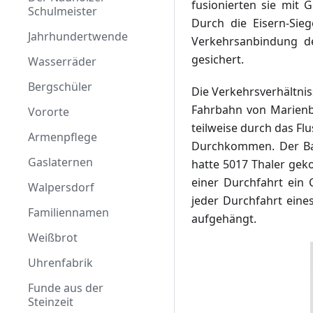
fusionierten sie mit 
Schulmeister
Ohne Sommer
Durch die Eisern-Sie
Jahrhundertwende
Mönkersch Hus
Verkehrsanbindung d
gesichert.
Wasserräder
Soziale Unterschiede
Bergschüler
Rudolf Marpe
Die Verkehrsverhältnis
Fahrbahn von Marienb
Vororte
teilweise durch das F
Armenpflege
Durchkommen. Der Bau
Gaslaternen
hatte 5017 Thaler geko
einer Durchfahrt ein
Walpersdorf
jeder Durchfahrt eine
Familiennamen
aufgehängt.
Weißbrot
Uhrenfabrik
Funde aus der
Steinzeit