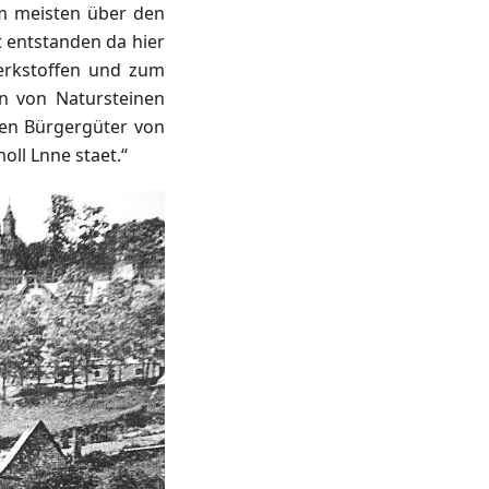
am meisten über den
t entstanden da hier
erkstoffen und zum
n von Natursteinen
ien Bürgergüter von
oll Lnne staet.“